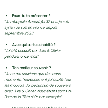
Peux-tu te présenter ? 
“
Je m’appelle Aboud, j’ai 37 ans, je suis 
syrien. Je suis en France depuis 
septembre 2021
.” 
Avec qui as-tu cohabité ? 
“
J’ai été accueilli par Julie & Olivier 
pendant onze mois.
” 
Ton meilleur souvenir ? 
“
Je ne me souviens que des bons 
moments, heureusement j’ai oublié tous 
les mauvais. J’ai beaucoup de souvenirs 
avec Julie & Olivier. Nous étions sortis au 
Parc de la Tête d’Or par exemple.
” 