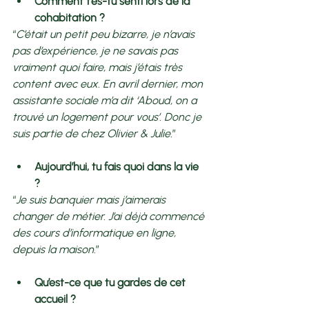
Comment t’es-tu senti lors de la 
cohabitation ? 
“
C’était un petit peu bizarre, je n’avais 
pas d’expérience, je ne savais pas 
vraiment quoi faire, mais j’étais très 
content avec eux. En avril dernier, mon 
assistante sociale m’a dit ‘Aboud, on a 
trouvé un logement pour vous’. Donc je 
suis partie de chez Olivier & Julie.
” 
Aujourd’hui, tu fais quoi dans la vie 
? 
“
Je suis banquier mais j’aimerais 
changer de métier. J’ai déjà commencé 
des cours d’informatique en ligne, 
depuis la maison.
” 
Qu’est-ce que tu gardes de cet 
accueil ? 