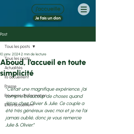
Je fais un don
Post
Tous les posts
10 janv. 2024
2 min de lecture
Tous les posts
Aboud, l’accueil en toute
Actualités
simplicité
Ils accueillent
Presse
“
C’était une magnifique expérience, j’ai 
Réunions d'information
compris beaucoup de choses quand 
j’étais chez Olivier & Julie. Ce couple a 
Elles accueillent
été très généreux avec moi et je ne l'ai 
jamais oublié, donc je vous remercie 
Julie & Olivier.
”