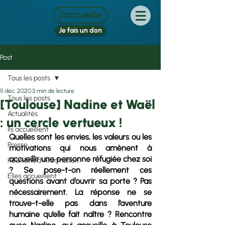
Je fais un don
Post
Tous les posts
11 déc. 2020
3 min de lecture
Tous les posts
[Toulouse] Nadine et Waël
Actualités
: un cercle vertueux !
Ils accueillent
Quelles sont les envies, les valeurs ou les 
Presse
motivations qui nous amènent à 
accueillir une personne réfugiée chez soi 
Réunions d'information
? Se pose-t-on réellement ces 
Elles accueillent
questions avant d’ouvrir sa porte ? Pas 
nécessairement. La réponse ne se 
trouve-t-elle pas dans l’aventure 
humaine qu’elle fait naître ? Rencontre 