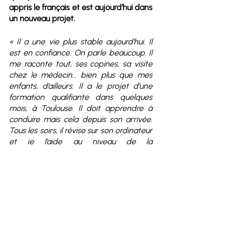
appris le français et est aujourd’hui dans 
un nouveau projet. 
« Il a une vie plus stable aujourd’hui. Il 
est en confiance. On parle beaucoup. Il 
me raconte tout, ses copines, sa visite 
chez le médecin… bien plus que mes 
enfants, d’ailleurs. Il a le projet d’une 
formation qualifiante dans quelques 
mois, à Toulouse. Il doit apprendre à 
conduire mais cela depuis son arrivée. 
Tous les soirs, il révise sur son ordinateur 
et je l’aide au niveau de la 
compréhension des questions. »
Si, comme Nadine, accueillir une 
personne réfugiée vous intéresse, 
n'hésitez pas dans un premier temps à 