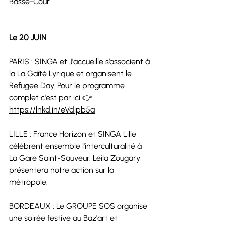
Basse-Cour. 
Le 20 JUIN 
PARIS : 
SINGA
 et 
J'accueille
 s’associent à 
la 
La Gaîté Lyrique
 et organisent le 
Refugee Day. Pour le programme 
complet c'est par ici 👉 
https://lnkd.in/eVdipb5a
LILLE : 
France Horizon
 et 
SINGA Lille
célèbrent ensemble l'interculturalité à 
La Gare Saint-Sauveur
. 
Leila Zougary
présentera notre action sur la 
métropole.
BORDEAUX : Le 
GROUPE SOS
 organise 
une soirée festive au Baz'art et 