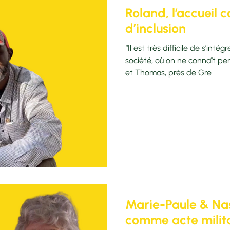
Roland, l’accuei
d’inclusion
“Il est très difficile de s’int
société, où on ne connaît per
et Thomas, près de Gre
Marie-Paule & Nase
comme acte milit