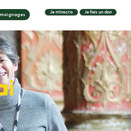
Je m'inscris
Je fais un don
moignages
ai