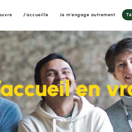
ouvre
J'accueille
Je m'engage autrement
Té
’accueil en vr