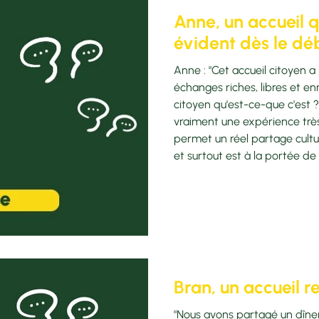
Anne, un accueil q
évident dès le dé
Anne : "Cet accueil citoyen 
échanges riches, libres et en
citoyen qu'est-ce-que c'est ? 
vraiment une expérience trè
permet un réel partage cultu
et surtout est à la portée 
Qu'est-ce qui t'a poussée à t
l'État ne fait pas suffisamme
domaine. Il est inadmissible 
Bran, un accueil r
"Nous avons partagé un dîner