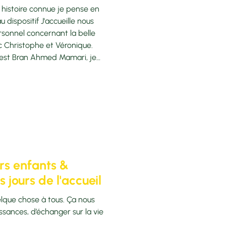
u dispositif J'accueille nous
sonnel concernant la belle
ec Christophe et Véronique.
c'est Bran Ahmed Mamari, je
'habite à Antony chez
is fin janvier. Qu'est-ce que
rs enfants &
 jours de l'accueil
elque chose à tous. Ça nous
sances, d’échanger sur la vie