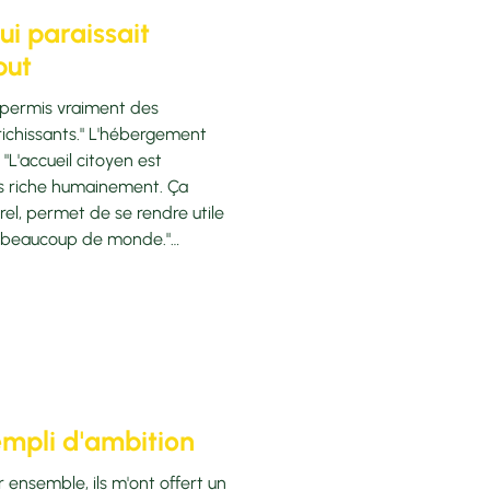
ui paraissait
but
a permis vraiment des
richissants." L'hébergement
"L'accueil citoyen est
s riche humainement. Ça
rel, permet de se rendre utile
de beaucoup de monde."
'engager ? "Pour moi, hélas,
nt son travail dans ce
et injuste que des ho
empli d'ambition
 ensemble, ils m'ont offert un