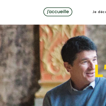
Je déc
L