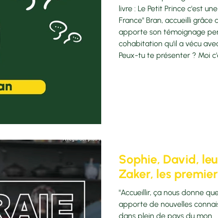
livre : Le Petit Prince c'est une histoire connue je pense en
France" Bran, accueilli grâce a
apporte son témoignage per
cohabitation qu'il a vécu av
Peux-tu te présenter ? Moi 
suis soudanais, j'ai 26 ans. J
Christophe et Véronique depu
vivre avec Christophe e
Sophie, David, leu
Zaker, les premiers
"Accueillir, ça nous donne qu
apporte de nouvelles connais
dans plein de pays du mon