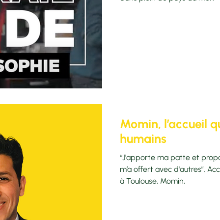
Momin, l’accueil qu
humains
“J'apporte ma patte et propag
m’a offert avec d'autres”. Acc
à Toulouse, Momin,