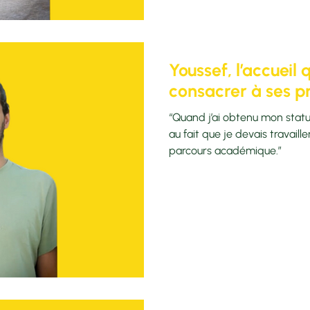
Youssef, l’accueil
consacrer à ses pr
“Quand j’ai obtenu mon statut
au fait que je devais travaill
parcours académique.”