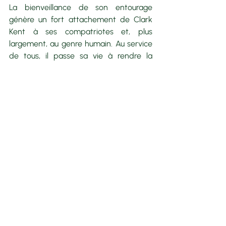
La bienveillance de son entourage 
génère un fort attachement de Clark 
Kent à ses compatriotes et, plus 
largement, au genre humain. Au service 
de tous, il passe sa vie à rendre la 
monnaie de l’hospitalité de ses parents 
adoptifs. Il est entièrement dédié à la 
démocratie américaine. Et ce n’est pas 
parce qu’on l’a obligé à apprendre 
l’anglais et à suivre des cours 
d’éducation civique, mais bien parce 
qu’il a envie d’être un membre de cette 
tribu accueillante.
En France, l’hospitalité est brimée, 
parfois punie. On nous parle des 
risques, même mineurs, sans jamais 
nous raconter les opportunités, 
pourtant majeures. Notre vision de 