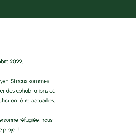
tobre 2022.
oyen. Si nous sommes
er des cohabitations où
aitent être accueillies.
personne réfugiée, nous
 projet !