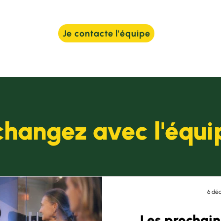
Je contacte l'équipe
changez avec l'équi
6 déc
Les prochain