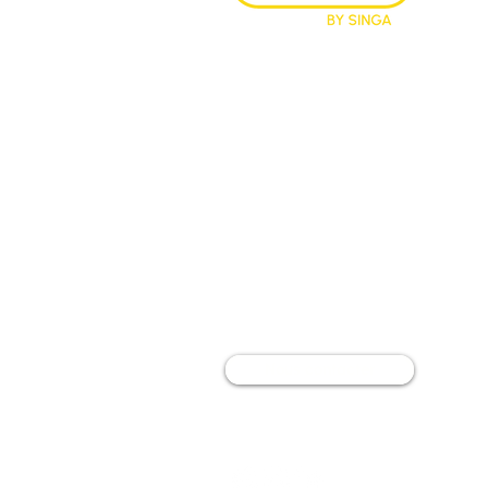
CRÉÉE
AVEC PASSION EN 2015 PAR
SINGA France
75011 Paris, France
​​​info
@jaccueille.fr
Nous contacter