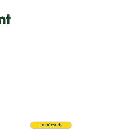
nt
Je m'inscris
e
Don