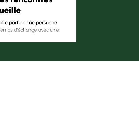
ueille
votre porte à une personne
n temps d'échange avec un·e
ipe J'accueille.