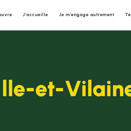
ouvre
J'accueille
Je m'engage autrement
Té
Ille-et-Vilain