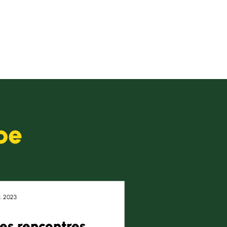
pe
. 2023
es rencontres