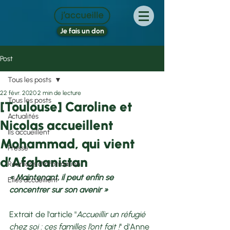
Je fais un don
Post
Tous les posts
22 févr. 2020
2 min de lecture
Tous les posts
[Toulouse] Caroline et
Actualités
Nicolas accueillent
Ils accueillent
Mohammad, qui vient
Presse
d’Afghanistan
Réunions d'information
« Maintenant, il peut enfin se 
Elles accueillent
concentrer sur son avenir »
Extrait de l'article "
Accueillir un réfugié 
chez soi : ces familles l’ont fait !
" d'Anne 