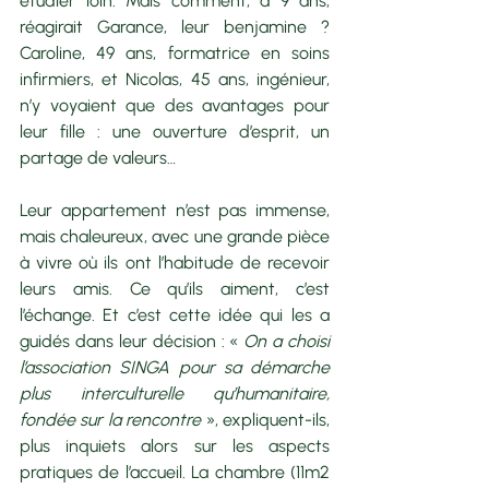
étudier loin. Mais comment, à 9 ans, 
réagirait Garance, leur benjamine ? 
Caroline, 49 ans, formatrice en soins 
infirmiers, et Nicolas, 45 ans, ingénieur, 
n’y voyaient que des avantages pour 
leur fille : une ouverture d’esprit, un 
partage de valeurs… 
Leur appartement n’est pas immense, 
mais chaleureux, avec une grande pièce 
à vivre où ils ont l’habitude de recevoir 
leurs amis. Ce qu’ils aiment, c’est 
l’échange. Et c’est cette idée qui les a 
guidés dans leur décision : « 
On a choisi 
l’association SINGA pour sa démarche 
plus interculturelle qu’humanitaire, 
fondée sur la rencontre 
», expliquent-ils, 
plus inquiets alors sur les aspects 
pratiques de l’accueil. La chambre (11m2 