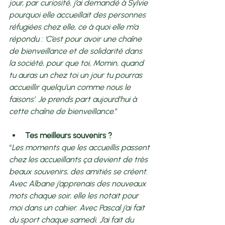
jour, par curiosité, j’ai demandé à Sylvie 
pourquoi elle accueillait des personnes 
réfugiées chez elle, ce à quoi elle m’a 
répondu : ‘C’est pour avoir une chaîne 
de bienveillance et de solidarité dans 
la société, pour que toi, Momin, quand 
tu auras un chez toi un jour tu pourras 
accueillir quelqu’un comme nous le 
faisons’. Je prends part aujourd’hui à 
cette chaîne de bienveillance.
” 
Tes meilleurs souvenirs ? 
“
Les moments que les accueillis passent 
chez les accueillants ça devient de très 
beaux souvenirs, des amitiés se créent. 
Avec Albane j’apprenais des nouveaux 
mots chaque soir, elle les notait pour 
moi dans un cahier. Avec Pascal j’ai fait 
du sport chaque samedi. J’ai fait du 