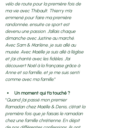
vélo de route pour la première fois de 
ma vie avec Thibault. Thierry m’a 
emmené pour faire ma première 
randonnée, ensuite ce sport est 
devenu une passion. J’allais chaque 
dimanche avec Justine au marché. 
Avec Sam & Marlène, je suis allé au 
musée. Avec Maëlle je suis allé à l’église 
et j’ai chanté avec les fidèles. J’ai 
découvert Noël à la française grâce à 
Anne et sa famille, et je me suis senti 
comme avec ma famille.
” 
Un moment qui t’a touché ? 
“
Quand j’ai passé mon premier 
Ramadan chez Maëlle & Denis, c’était la 
première fois que je faisais le ramadan 
chez une famille chrétienne. En dépit 
de nos différentes confessions, ils ont 