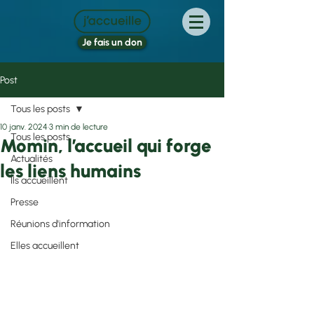
Je fais un don
Post
Tous les posts
10 janv. 2024
3 min de lecture
Tous les posts
Momin, l’accueil qui forge
Actualités
les liens humains
Ils accueillent
Presse
Réunions d'information
Elles accueillent