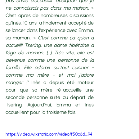
pas envie d'accueillir quelqu'un que je 
ne connaissais pas dans ma maison.
 » 
C’est après de nombreuses discussions 
qu’Inès, 10 ans, a finalement accepté de 
se lancer dans l'expérience avec Emma, 
sa maman. « 
C’est comme ça qu’on a 
accueilli Tsering, une dame tibétaine à 
l'âge de maman. […] Très vite, elle est 
devenue comme une personne de la 
famille. Elle adorait surtout cuisiner - 
comme ma mère - et moi j'adore 
manger !"
 Inès a depuis été moteur 
pour que sa mère ré-accueille une 
seconde personne suite au départ de 
Tsering. Aujourd'hui, Emma et Inès 
accueillent pour la troisième fois.
https://video.wixstatic.com/video/f50b6d_94