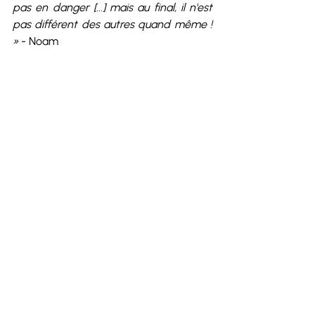
pas en danger [...] mais au final, il n'est 
pas différent des autres quand même ! 
» 
- Noam
Je m'inscris, pour échanger avec 
l'équipe du programme
Posts récents
Voir tout