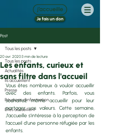
Je fais un don
Post
Tous les posts
20 avr. 2020
3 min de lecture
Tous les posts
Les enfants, curieux et
Actualités
sans filtre dans l'accueil
Ils accueillent
Vous êtes nombreux à vouloir accueillir 
Presse
avec des enfants. Parfois, vous 
Réunions d'information
souhaitez même accueillir pour leur 
partager vos valeurs. Cette semaine, 
Elles accueillent
J'accueille s'intéresse à la perception de 
l'accueil d'une personne réfugiée par les 
enfants.