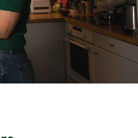
nes
bitant