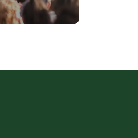
 deuxième fois que nous
s avec J’accueille. À chaque
 a été un enrichissement pour
 pouvons entrevoir d’autres