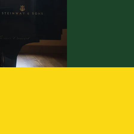
cultures e
différents
Odile et Manuel,
Lire plus