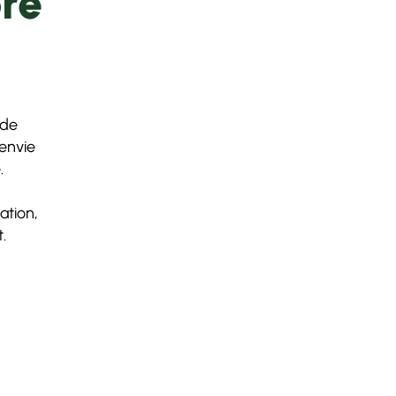
re
 de
envie
.
ation,
.