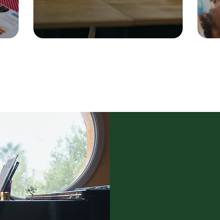
«
C’est la
accueillon
fois, cela
nous. Nous