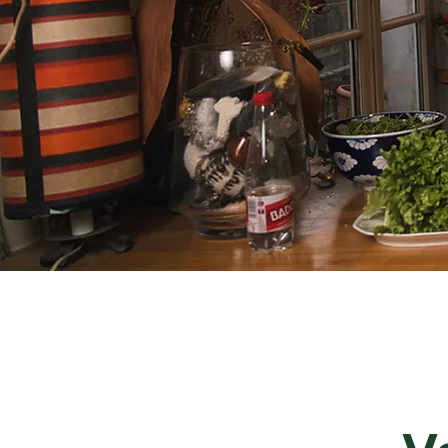
l'acc
réfug