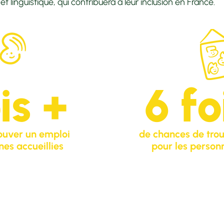
et linguistique, qui contribuera à leur inclusion en France.
is +
6
fo
ouver un emploi
de chances de tro
nes accueillies
pour les personn
J'accueille